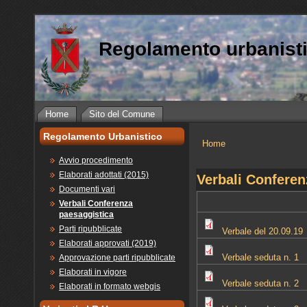
Regolamento urbanist
Home
Sito del Comune
Regolamento Urbanistico
Home
Tu sei qui
Avvio procedimento
Elaborati adottati (2015)
Verbali Conferen
Documenti vari
Verbali Conferenza
paesaggistica
Parti ripubblicate
Verbale del 20.09.19
Elaborati approvati (2019)
Verbale seduta n. 1
Approvazione parti ripubblicate
Elaborati in vigore
Verbale seduta n. 2
Elaborati in formato webgis